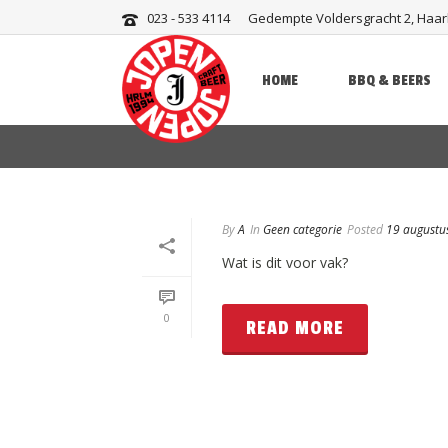
023 - 533 4114
Gedempte Voldersgracht 2, Haa
Geen categorie
HOME
BBQ & BEERS
By
A
In
Geen categorie
Posted
19 augustu
Wat is dit voor vak?
0
READ MORE