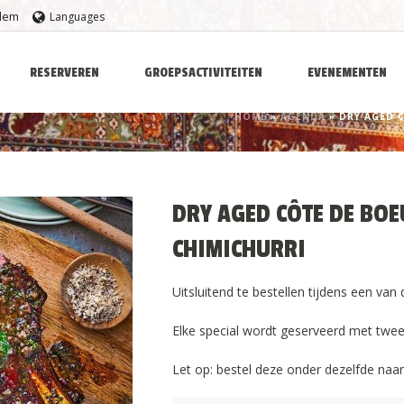
rlem
Languages
RESERVEREN
GROEPSACTIVITEITEN
EVENEMENTEN
HOME
»
AGENDA
»
DRY AGED C
DRY AGED CÔTE DE BOE
CHIMICHURRI
Uitsluitend te bestellen tijdens een v
Elke special wordt geserveerd met twee
Let op: bestel deze onder dezelfde naam