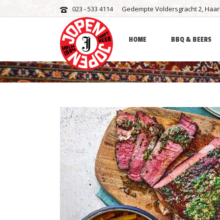
023 - 533 4114
Gedempte Voldersgracht 2, Haa
Shop
HOME
BBQ & BEERS