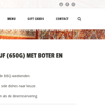
MENU
GIFT CARDS
CONTACT
ÔTE DE BOEUF (650G) MET BOTER EN CHIMICHURRI
UF (650G) MET BOTER EN
an de BBQ-weekenden.
 side dishes naar keuze.
 als de dinerreservering.