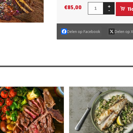
€
85,00
Ti