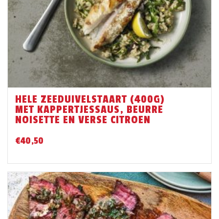
HELE ZEEDUIVELSTAART (400G)
MET KAPPERTJESSAUS, BEURRE
NOISETTE EN VERSE CITROEN
€
40,50